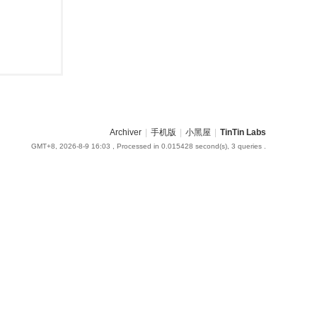
Archiver
|
手机版
|
小黑屋
|
TinTin Labs
GMT+8, 2026-8-9 16:03
, Processed in 0.015428 second(s), 3 queries .