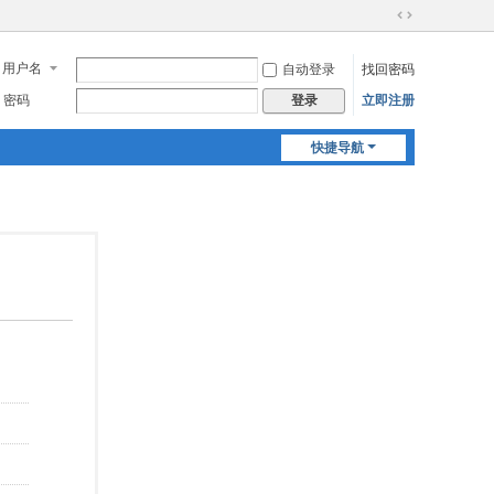
切
换
用户名
自动登录
找回密码
到
宽
密码
立即注册
登录
版
快捷导航