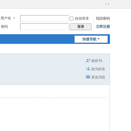
切
换
用户名
自动登录
找回密码
到
宽
密码
立即注册
登录
版
快捷导航
收听TA
加为好友
发送消息