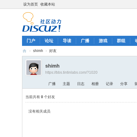
设为首页
收藏本站
门户
论坛
导读
广播
游戏
群组
›
shimh
›
好友
Ti
shimh
n
https://bbs.tintinlabs.com/?1020
Ti
广播
主题
日志
相册
记录
分享
n
L
当前共有
0
个好友
ab
没有相关成员
s
B
oa