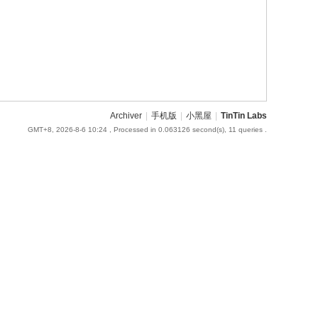
Archiver
|
手机版
|
小黑屋
|
TinTin Labs
GMT+8, 2026-8-6 10:24
, Processed in 0.063126 second(s), 11 queries .