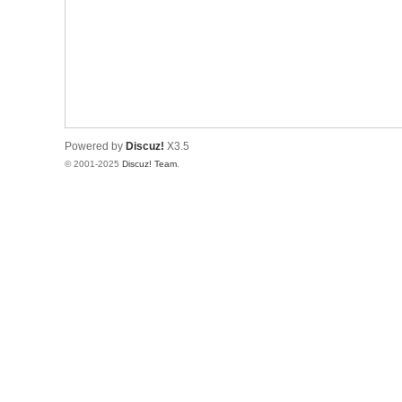
rd
Powered by
Discuz!
X3.5
© 2001-2025
Discuz! Team
.